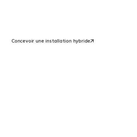
plane, des murs LED ou
des dômes pour créer
des récits multicouches
et multisurfaces.
Concevoir une installation hybride