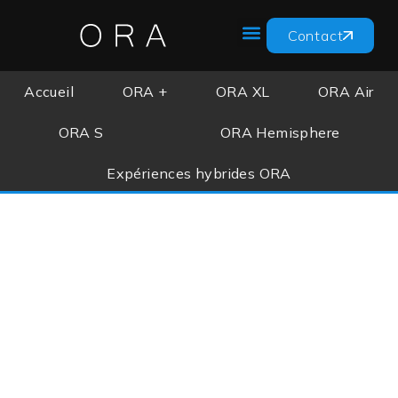
Contact
Accueil
ORA +
ORA XL
ORA Air
ORA S
ORA Hemisphere
Expériences hybrides ORA
PROJECTION HYBRIDE
Sphères, projection plane
et dômes
Combinez les sphères
ou hémisphères ORA
avec la projection