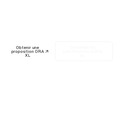
expositions de grande
envergure, les salons
professionnels, les
concerts et les
événements en plein
air.
Demander les
Obtenir une
spécifications d’ORA
proposition ORA
XL
XL